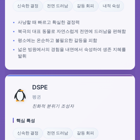
신속한 결정
전면 드러남
갈등 회피
내적 숙성
사냥할 때 빠르고 확실한 결정력
북극의 대표 동물로 자연스럽게 전면에 드러남을 편해함
평소에는 온순하고 불필요한 갈등을 피함
넓은 빙원에서의 경험을 내면에서 숙성하여 생존 지혜를
발휘
DSPE
펭귄
친화적 분위기 조성자
핵심 특성
신속한 결정
전면 드러남
갈등 회피