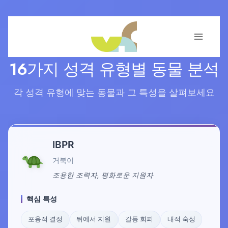
Skip
to
content
16가지 성격 유형별 동물 분석
각 성격 유형에 맞는 동물과 그 특성을 살펴보세요
IBPR
거북이
조용한 조력자, 평화로운 지원자
핵심 특성
포용적 결정
뒤에서 지원
갈등 회피
내적 숙성