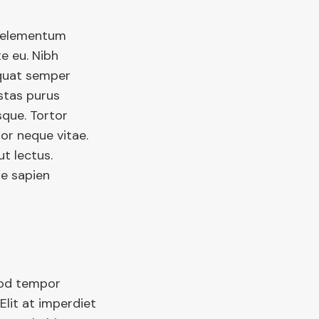
m elementum
e eu. Nibh
equat semper
estas purus
sque. Tortor
or neque vitae.
t lectus.
ae sapien
mod tempor
Elit at imperdiet