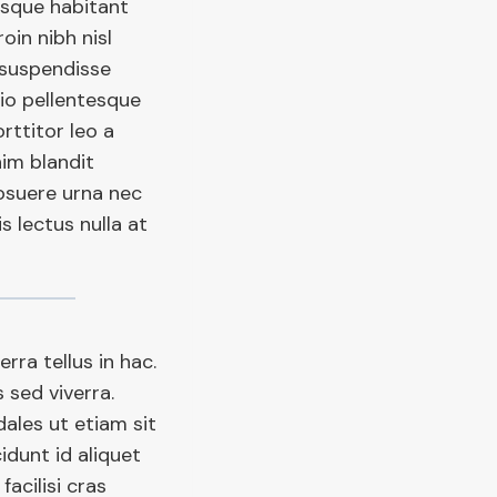
esque habitant
oin nibh nisl
 suspendisse
dio pellentesque
ttitor leo a
nim blandit
osuere urna nec
s lectus nulla at
erra tellus in hac.
 sed viverra.
dales ut etiam sit
idunt id aliquet
facilisi cras