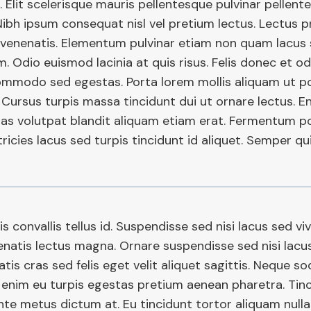
 Elit scelerisque mauris pellentesque pulvinar pellent
Nibh ipsum consequat nisl vel pretium lectus. Lectus pr
venenatis. Elementum pulvinar etiam non quam lacus
. Odio euismod lacinia at quis risus. Felis donec et o
mmodo sed egestas. Porta lorem mollis aliquam ut por
. Cursus turpis massa tincidunt dui ut ornare lectus. E
as volutpat blandit aliquam etiam erat. Fermentum p
ltricies lacus sed turpis tincidunt id aliquet. Semper qui
s convallis tellus id. Suspendisse sed nisi lacus sed viv
natis lectus magna. Ornare suspendisse sed nisi lacus
tis cras sed felis eget velit aliquet sagittis. Neque so
 enim eu turpis egestas pretium aenean pharetra. Tinc
ante metus dictum at. Eu tincidunt tortor aliquam nulla 