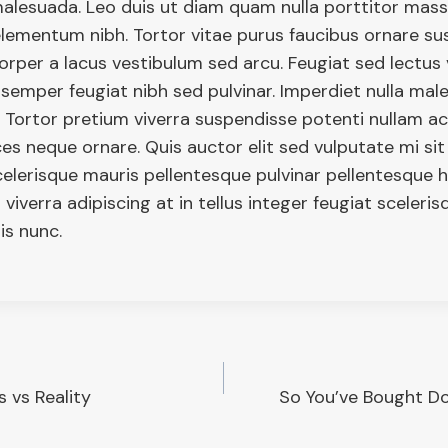
malesuada. Leo duis ut diam quam nulla porttitor mas
 elementum nibh. Tortor vitae purus faucibus ornare s
corper a lacus vestibulum sed arcu. Feugiat sed lectus
 semper feugiat nibh sed pulvinar. Imperdiet nulla ma
. Tortor pretium viverra suspendisse potenti nullam ac 
ces neque ornare. Quis auctor elit sed vulputate mi si
elerisque mauris pellentesque pulvinar pellentesque 
s viverra adipiscing at in tellus integer feugiat sceleris
is nunc.
s vs Reality
So You’ve Bought D
on