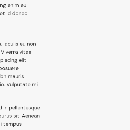
ing enim eu
eet id donec
. Iaculis eu non
Viverra vitae
iscing elit.
 posuere
nibh mauris
io. Vulputate mi
 in pellentesque
purus sit. Aenean
 mi tempus