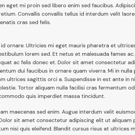
n eget mi proin sed libero enim sed faucibus. Adipisc
etium. Convallis convallis tellus id interdum velit laor
enatis cras sed felis.
 id ornare. Ultricies mi eget mauris pharetra et ultrices
estibulum lorem sed. Et netus et malesuada fames ac. 
uat ac felis donec et. Dolor sit amet consectetur adip
entum dui faucibus in ornare quam viverra. Mi in nulla
uam ultrices sagittis orci a. Suspendisse in est ante in 
estie. Tortor aliquam nulla facilisi cras fermentum od
 commodo quis imperdiet massa tincidunt.
diam maecenas sed enim. Augue interdum velit euismod
Dolor sit amet consectetur adipiscing elit ut aliquam 
m nisi quis eleifend. Blandit cursus risus at ultrices