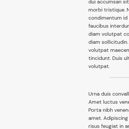
dui accumsan sit.
morbi tristique. 
condimentum id 
faucibus interdum
diam volutpat co
diam sollicitudin
volutpat maecen
tincidunt. Duis u
volutpat.
Urna duis convalli
Amet luctus vene
Porta nibh venena
amet. Adipiscing
risus feugiat in 