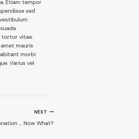
sa. Etiam tempor
uspendisse sed
 vestibulum
lesuada
tortor vitae.
t amet mauris
habitant morbi
que. Varius vel
NEXT
onation … Now What?