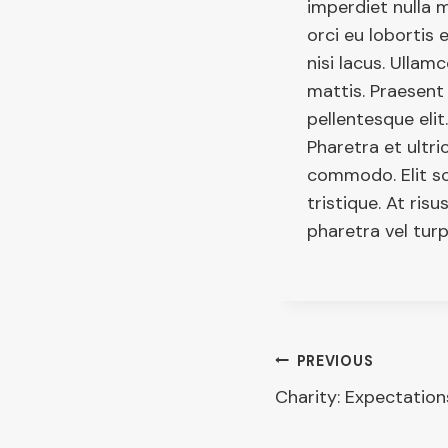
imperdiet nulla 
orci eu lobortis
nisi lacus. Ullam
mattis. Praesent
pellentesque elit
Pharetra et ultri
commodo. Elit sc
tristique. At risu
pharetra vel turp
Post
PREVIOUS
Charity: Expectation
navigati