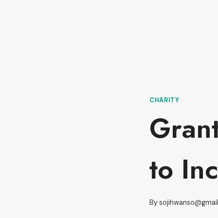
CHARITY
Grant
to In
By
sojihwanso@gmai