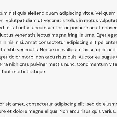
m nisi quis eleifend quam adipiscing vitae. Vel qua
n. Volutpat diam ut venenatis tellus in metus vulputat
ed felis. Luctus accumsan tortor posuere ac ut cons
 luctus venenatis lectus magna fringilla urna. Eget eg
in nisl nisi. Amet consectetur adipiscing elit pellente
ta nibh venenatis. Neque convallis a cras semper auct
get dolor morbi non arcu risus quis. Auctor eu augue u
erra nibh cras pulvinar mattis nunc. Condimentum vit
itant morbi tristique.
r sit amet, consectetur adipiscing elit, sed do eius
ore et dolore magna aliqua. Non arcu risus quis varius. 